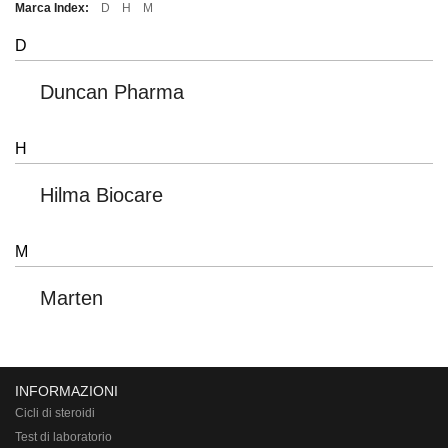
Marca Index:
D
H
M
D
Duncan Pharma
H
Hilma Biocare
M
Marten
INFORMAZIONI
Cicli di steroidi
Test di laboratorio