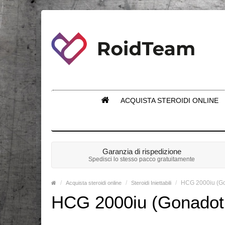
ACQUISTA STEROIDI ONLINE
Garanzia di rispedizione
Spedisci lo stesso pacco gratuitamente
HCG 2000iu (Go
Acquista steroidi online
Steroidi Iniettabili
HCG 2000iu (Gonadotr