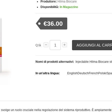
Produttore:
Hilma Biocare
Disponibilità:
In Magazzino
€36.00
AGGIUNGI AL CAR
Q.tà
Nomi di prodotti alternativi:
Injectable Hilma Biocare st
In un'altra lingua:
English
Deutsch
French
Polski
Spa
lge un ruolo cruciale nella regolazione del sistema riproduttivo. È ampiamente u