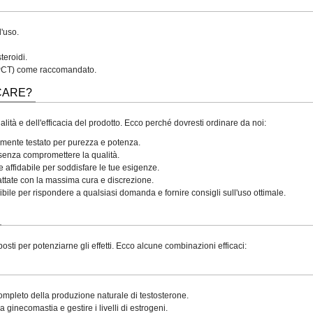
l'uso.
teroidi.
o (PCT) come raccomandato.
CARE?
lità e dell'efficacia del prodotto. Ecco perché dovresti ordinare da noi:
amente testato per purezza e potenza.
 senza compromettere la qualità.
ffidabile per soddisfare le tue esigenze.
attate con la massima cura e discrezione.
bile per rispondere a qualsiasi domanda e fornire consigli sull'uso ottimale.
sti per potenziarne gli effetti. Ecco alcune combinazioni efficaci:
mpleto della produzione naturale di testosterone.
ginecomastia e gestire i livelli di estrogeni.