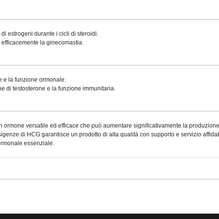
i estrogeni durante i cicli di steroidi.
e efficacemente la ginecomastia.
e e la funzione ormonale.
ne di testosterone e la funzione immunitaria.
mone versatile ed efficace che può aumentare significativamente la produzione nat
sigenze di HCG garantisce un prodotto di alta qualità con supporto e servizio affidabil
 ormonale essenziale.