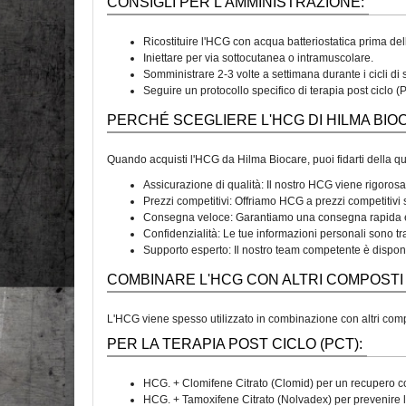
CONSIGLI PER L'AMMINISTRAZIONE:
Ricostituire l'HCG con acqua batteriostatica prima del
Iniettare per via sottocutanea o intramuscolare.
Somministrare 2-3 volte a settimana durante i cicli di s
Seguire un protocollo specifico di terapia post cicl
PERCHÉ SCEGLIERE L'HCG DI HILMA BIO
Quando acquisti l'HCG da Hilma Biocare, puoi fidarti della qua
Assicurazione di qualità: Il nostro HCG viene rigoros
Prezzi competitivi: Offriamo HCG a prezzi competitivi
Consegna veloce: Garantiamo una consegna rapida e a
Confidenzialità: Le tue informazioni personali sono tr
Supporto esperto: Il nostro team competente è disponi
COMBINARE L'HCG CON ALTRI COMPOSTI
L'HCG viene spesso utilizzato in combinazione con altri compo
PER LA TERAPIA POST CICLO (PCT):
HCG. + Clomifene Citrato (Clomid) per un recupero co
HCG. + Tamoxifene Citrato (Nolvadex) per prevenire la 