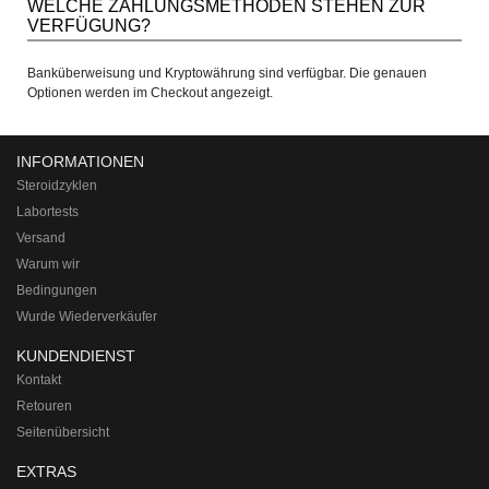
WELCHE ZAHLUNGSMETHODEN STEHEN ZUR
VERFÜGUNG?
Banküberweisung und Kryptowährung sind verfügbar. Die genauen
Optionen werden im Checkout angezeigt.
INFORMATIONEN
Steroidzyklen
Labortests
Versand
Warum wir
Bedingungen
Wurde Wiederverkäufer
KUNDENDIENST
Kontakt
Retouren
Seitenübersicht
EXTRAS