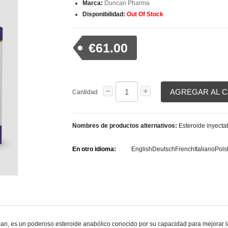
Marca:
Duncan Pharma
Disponibilidad:
Out Of Stock
€61.00
AGREGAR AL 
Cantidad
Nombres de productos alternativos:
Esteroide inyect
En otro idioma:
English
Deutsch
French
Italiano
Pols
, es un poderoso esteroide anabólico conocido por su capacidad para mejorar la