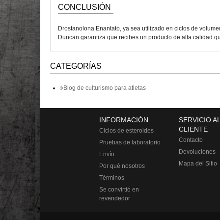
CONCLUSIÓN
Drostanolona Enantato, ya sea utilizado en ciclos de volumen 
Duncan garantiza que recibes un producto de alta calidad que 
CATEGORÍAS
Blog de culturismo para atletas
INFORMACIÓN
SERVICIO A
CLIENTE
Ciclos de esteroides
Contacto
Pruebas de laboratorio
Devoluciones
Envío
Mapa del Sitio
Por qué nosotros
Términos
Se convirtió en
revendedor