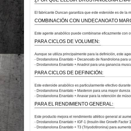
El fabricante Duncan garantiza que este esteroide es de la má
COMBINACIÓN CON UNDECANOATO MAR
Este agente anabólico puede combinarse eficazmente con ot
PARA CICLOS DE VOLUMEN:
Aunque se utiliza principalmente para la definición, este ag
- Drostanolona Enantato + Decanoato de Nandrolona para una
- Drostanolona Enantato + Anadrol para una ganancia muscul
PARA CICLOS DE DEFINICIÓN:
Este esteroide anabólico es particularmente efectivo durant
- Drostanolona Enantato + Masteron para una mayor dureza 
- Drostanolona Enantato + Anavar para la retención de músc
PARA EL RENDIMIENTO GENERAL:
Este producto mejora el rendimiento atlético general al aume
- Drostanolona Enantato + IGF-1 (Insulin-like Growth Factor 1
- Drostanolona Enantato + T3 (Triyodotironina) para aumenta