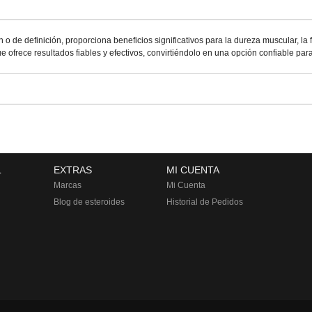
o de definición, proporciona beneficios significativos para la dureza muscular, la 
ofrece resultados fiables y efectivos, convirtiéndolo en una opción confiable para a
L
EXTRAS
MI CUENTA
Marcas
Mi Cuenta
Blog de esteroides
Historial de Pedidos