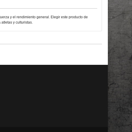
fuerza y el rendimiento general. Elegir este producto de
tletas y culturistas.