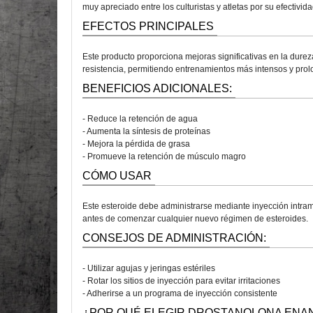
muy apreciado entre los culturistas y atletas por su efectivid
EFECTOS PRINCIPALES
Este producto proporciona mejoras significativas en la durez
resistencia, permitiendo entrenamientos más intensos y pro
BENEFICIOS ADICIONALES:
- Reduce la retención de agua
- Aumenta la síntesis de proteínas
- Mejora la pérdida de grasa
- Promueve la retención de músculo magro
CÓMO USAR
Este esteroide debe administrarse mediante inyección intramu
antes de comenzar cualquier nuevo régimen de esteroides.
CONSEJOS DE ADMINISTRACIÓN:
- Utilizar agujas y jeringas estériles
- Rotar los sitios de inyección para evitar irritaciones
- Adherirse a un programa de inyección consistente
¿POR QUÉ ELEGIR DROSTANOLONA ENA