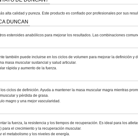
s alta calidad y pureza. Este producto es confiado por profesionales por sus result
CA DUNCAN
ros esteroides anabólicos para mejorar los resultados. Las combinaciones comune
ente también puede incluirse en los ciclos de volumen para mejorar la definición y 
 masa muscular sustancial y salud articular.
ar rápida y aumento de la fuerza.
e los ciclos de definición. Ayuda a mantener la masa muscular magra mientras prom
muscular y pérdida de grasa.
ulo magro y una mejor vascularidad.
ntar la fuerza, la resistencia y los tiempos de recuperación. Es ideal para los atl
) para el crecimiento y la recuperación muscular.
r el metabolismo y los niveles de energía.