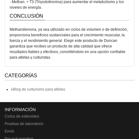
- Methan. + T3 (Triyodotironina) para aumentar el metabolismo y los
niveles de energía.
CONCLUSIÓN
Methandienona, ya sea utilizado en ciclos de volumen o de definición,
proporciona beneficios sustanciales para el crecimiento muscular, la
fuerza y el rendimiento general. Elegir este producto de Duncan
garantiza que recibes un producto de alta calidad que ofrece
resultados fiables y efectivos, convirtiéndolo en una opción confiable
para atletas y culturistas.
CATEGORÍAS
Blog de culturismo para atletas
INFORMACIÓN
Ciclos de esteroides
Pruebas de laboratorio
Envío
Por qué nosotros