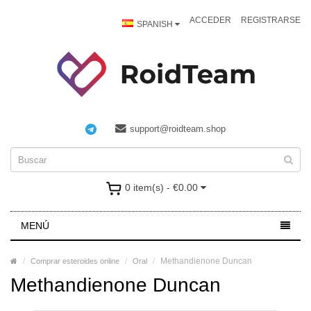
ACCEDER
REGISTRARSE
SPANISH
support@roidteam.shop
0 item(s) - €0.00
MENÚ
Methandienone Duncan
Comprar esteroides online
Oral
Methandienone Duncan