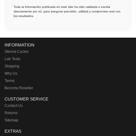
Toda la información publicada en este sitio ha sido validada o escrita
directamente por mí, para asegurar precisión, utilidad y compromiso real con
los resultados.
INFORMATION
Steroid Cycles
Lab Tests
Shipping
Why Us
Terms
Become Reseller
CUSTOMER SERVICE
Contact Us
Returns
Sitemap
EXTRAS