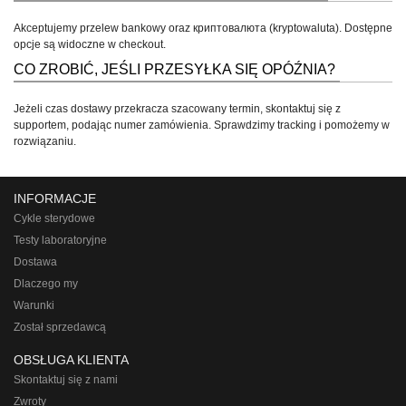
Akceptujemy przelew bankowy oraz криптовалюта (kryptowaluta). Dostępne
opcje są widoczne w checkout.
CO ZROBIĆ, JEŚLI PRZESYŁKA SIĘ OPÓŹNIA?
Jeżeli czas dostawy przekracza szacowany termin, skontaktuj się z
supportem, podając numer zamówienia. Sprawdzimy tracking i pomożemy w
rozwiązaniu.
INFORMACJE
Cykle sterydowe
Testy laboratoryjne
Dostawa
Dlaczego my
Warunki
Został sprzedawcą
OBSŁUGA KLIENTA
Skontaktuj się z nami
Zwroty