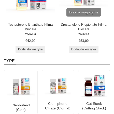
Brak w magazynie
Testosterone Enanthate Hilma
Drostanolone Propionate Hilma
Biocare
Biocare
Wysyłka
Wysyłka
€42,00
€53,00
Dodaj do koszyka
Dodaj do koszyka
TYPE
Clomiphene
Cut Stack
Clenbuterol
Citrate (Clomid)
(Cutting Stack)
(Clen)