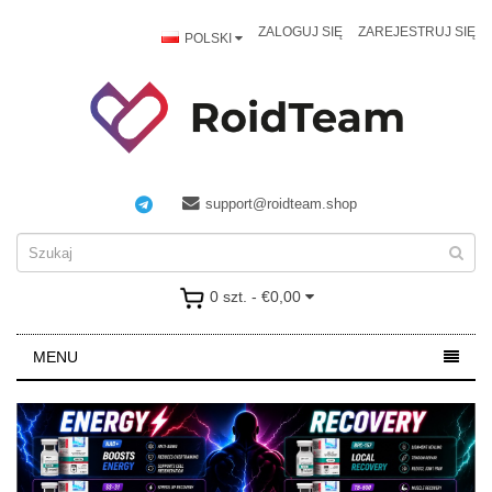
ZALOGUJ SIĘ
ZAREJESTRUJ SIĘ
POLSKI
support@roidteam.shop
0 szt. - €0,00
MENU