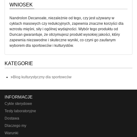
WNIOSEK
Nandrolon Decanoate, niezależnie od tego, czy jest używany w
cyklach masowych czy redukcyjnych, zapewnia znaczne korzyści dla
wzrostu mięśni, siły i ogólnej wydajności. Wybór tego produktu od
Duncan gwarantuje, że otrzymujesz produkt wysokiej jakości, który
zapewnia niezawodne i skuteczne wyniki, co czyni go zaufanym
wyborem dla sportowców i kulturystów.
KATEGORIE
Blog kulturystyczny dla sportowców
INFORMACJE
Cykle sterydowe
Testy laboratoryjne
Dostawa
Dlaczego my
Warunki