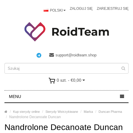
ZALOGUJ SIĘ
ZAREJESTRUJ SIĘ
POLSKI
support@roidteam.shop
0 szt. - €0,00
MENU
Kup sterydy online
Sterydy Wstrzykiwane
Marka
Duncan Pharma
Nandrolone Decanoate Duncan
Nandrolone Decanoate Duncan