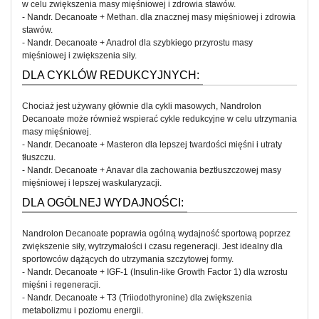
w celu zwiększenia masy mięśniowej i zdrowia stawów.
- Nandr. Decanoate + Methan. dla znacznej masy mięśniowej i zdrowia
stawów.
- Nandr. Decanoate + Anadrol dla szybkiego przyrostu masy
mięśniowej i zwiększenia siły.
DLA CYKLÓW REDUKCYJNYCH:
Chociaż jest używany głównie dla cykli masowych, Nandrolon
Decanoate może również wspierać cykle redukcyjne w celu utrzymania
masy mięśniowej.
- Nandr. Decanoate + Masteron dla lepszej twardości mięśni i utraty
tłuszczu.
- Nandr. Decanoate + Anavar dla zachowania beztłuszczowej masy
mięśniowej i lepszej waskularyzacji.
DLA OGÓLNEJ WYDAJNOŚCI:
Nandrolon Decanoate poprawia ogólną wydajność sportową poprzez
zwiększenie siły, wytrzymałości i czasu regeneracji. Jest idealny dla
sportowców dążących do utrzymania szczytowej formy.
- Nandr. Decanoate + IGF-1 (Insulin-like Growth Factor 1) dla wzrostu
mięśni i regeneracji.
- Nandr. Decanoate + T3 (Triiodothyronine) dla zwiększenia
metabolizmu i poziomu energii.