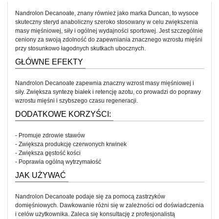
Nandrolon Decanoate, znany również jako marka Duncan, to wysoce
skuteczny steryd anaboliczny szeroko stosowany w celu zwiększenia
masy mięśniowej, siły i ogólnej wydajności sportowej. Jest szczególnie
ceniony za swoją zdolność do zapewniania znacznego wzrostu mięśni
przy stosunkowo łagodnych skutkach ubocznych.
GŁÓWNE EFEKTY
Nandrolon Decanoate zapewnia znaczny wzrost masy mięśniowej i
siły. Zwiększa syntezę białek i retencję azotu, co prowadzi do poprawy
wzrostu mięśni i szybszego czasu regeneracji.
DODATKOWE KORZYŚCI:
- Promuje zdrowie stawów
- Zwiększa produkcję czerwonych krwinek
- Zwiększa gęstość kości
- Poprawia ogólną wytrzymałość
JAK UŻYWAĆ
Nandrolon Decanoate podaje się za pomocą zastrzyków
domięśniowych. Dawkowanie różni się w zależności od doświadczenia
i celów użytkownika. Zaleca się konsultację z profesjonalistą