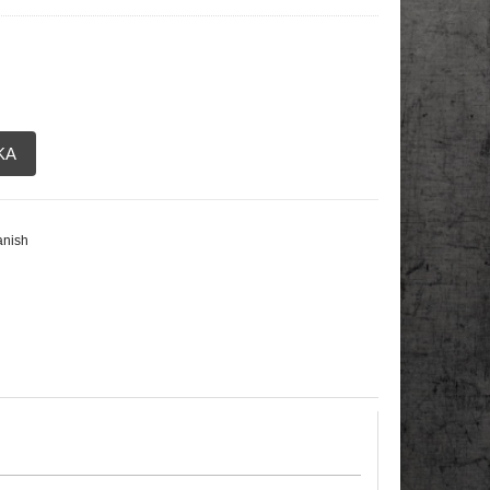
KA
nish