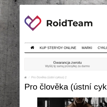
KUP STERYDY ONLINE
MARKI
CYKL
Gwarancja zwrotu
Wyślij tę samą przesyłkę za darmo
Pro člověka (ústní cyklus) 2
Pro člověka (ústní cyk