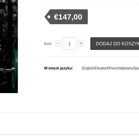
€147,00
DODAJ DO KOSZY
Ilość
W innym języku:
English
Deutsch
French
Italiano
Spa