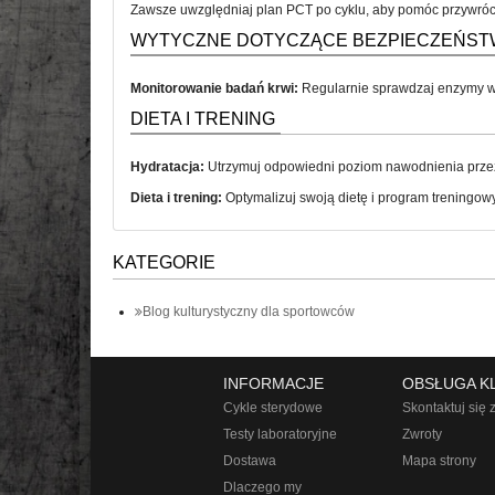
Zawsze uwzględniaj plan PCT po cyklu, aby pomóc przywróci
WYTYCZNE DOTYCZĄCE BEZPIECZEŃST
Monitorowanie badań krwi:
Regularnie sprawdzaj enzymy wą
DIETA I TRENING
Hydratacja:
Utrzymuj odpowiedni poziom nawodnienia przez 
Dieta i trening:
Optymalizuj swoją dietę i program treningow
KATEGORIE
Blog kulturystyczny dla sportowców
INFORMACJE
OBSŁUGA K
Cykle sterydowe
Skontaktuj się 
Testy laboratoryjne
Zwroty
Dostawa
Mapa strony
Dlaczego my