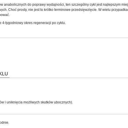
 anabolicznych do poprawy wydajności, ten szczególny cykl jest najlepszym miejsc
ych. Choć prosty, nie jest to krótko terminowe przedsięwzięcie. W wielu przypad
bować.
e 4-tygodniowy okres regeneracji po cyklu.
KLU
w i uniknięcia możliwych skutków ubocznych).
odnie.