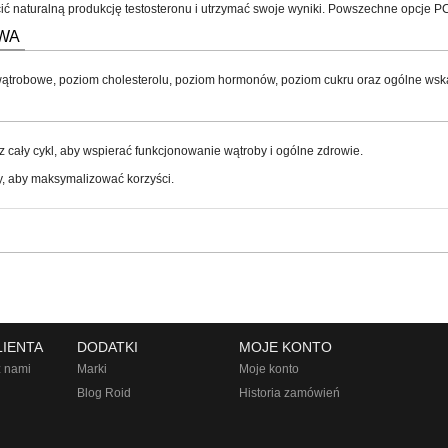
ć naturalną produkcję testosteronu i utrzymać swoje wyniki. Powszechne opcje PC
WA
trobowe, poziom cholesterolu, poziom hormonów, poziom cukru oraz ogólne wska
cały cykl, aby wspierać funkcjonowanie wątroby i ogólne zdrowie.
y, aby maksymalizować korzyści.
LIENTA
DODATKI
MOJE KONTO
z nami
Marki
Moje konto
Blog Roid
Historia zamówień