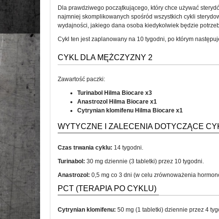
Dla prawdziwego początkującego, który chce używać sterydów
najmniej skomplikowanych spośród wszystkich cykli sterydow
wydajności, jakiego dana osoba kiedykolwiek będzie potrze
Cykl ten jest zaplanowany na 10 tygodni, po którym następuj
CYKL DLA MĘŻCZYZNY 2
Zawartość paczki:
Turinabol Hilma Biocare x3
Anastrozol Hilma Biocare x1
Cytrynian klomifenu Hilma Biocare x1
WYTYCZNE I ZALECENIA DOTYCZĄCE CY
Czas trwania cyklu:
14 tygodni.
Turinabol:
30 mg dziennie (3 tabletki) przez 10 tygodni.
Anastrozol:
0,5 mg co 3 dni (w celu zrównoważenia hormonó
PCT (TERAPIA PO CYKLU)
Cytrynian klomifenu
:
50 mg (1 tabletki) dziennie przez 4 tyg