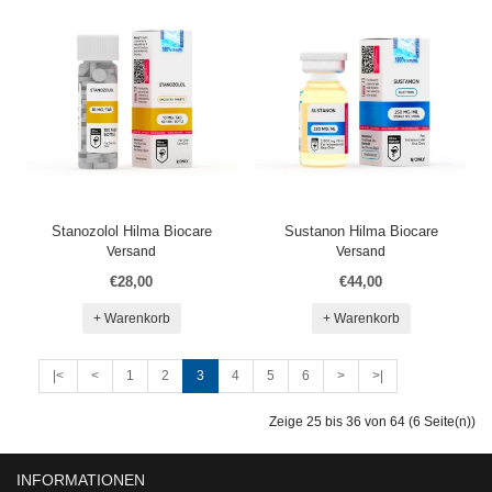
Stanozolol Hilma Biocare
Sustanon Hilma Biocare
Versand
Versand
€28,00
€44,00
+ Warenkorb
+ Warenkorb
|<
<
1
2
3
4
5
6
>
>|
Zeige 25 bis 36 von 64 (6 Seite(n))
INFORMATIONEN