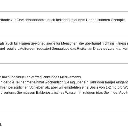
 Methode zur Gewichtsabnahme, auch bekannt unter dem Handelsnamen Ozempic.
 auch für Frauen geeignet, sowie für Menschen, die überhaupt nicht ins Fitnessstu
l reguliert. Außerdem reduziert Semaglutid das Risiko, an Diabetes zu erkranken
 nach individueller Verträglichkeit des Medikaments.
, in der die Teilnehmer einmal wöchentlich 2,4 mg über ein Jahr oder länger einge
Ihren persönlichen Vorlieben ab, aber wir empfehlen eine Dosis von 1-2 mg pro W
 Pulverform. Sie müssen Bakteriostatisches Wasser hinzufügen (das Sie in der Apo
l,