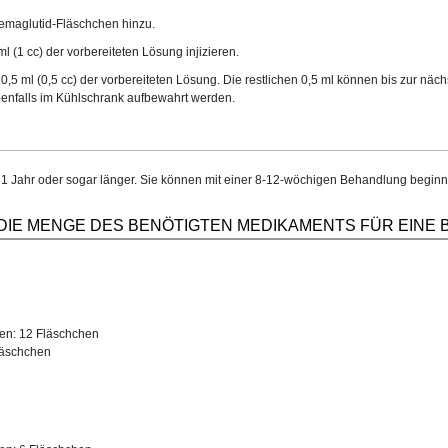
Semaglutid-Fläschchen hinzu.
l (1 cc) der vorbereiteten Lösung injizieren.
0,5 ml (0,5 cc) der vorbereiteten Lösung. Die restlichen 0,5 ml können bis zur nä
enfalls im Kühlschrank aufbewahrt werden.
1 Jahr oder sogar länger. Sie können mit einer 8-12-wöchigen Behandlung beginne
 DIE MENGE DES BENÖTIGTEN MEDIKAMENTS FÜR EINE
den: 12 Fläschchen
Fläschchen