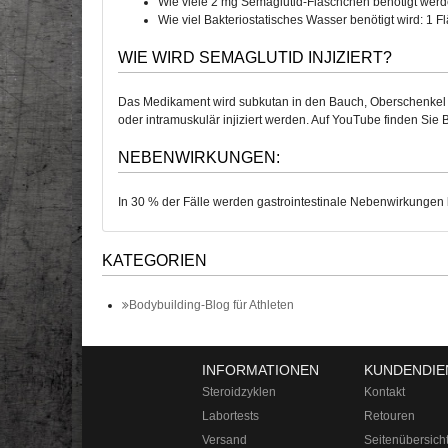
Wie viele 2 mg Semaglutid-Fläschchen benötigt werd
Wie viel Bakteriostatisches Wasser benötigt wird: 1 
WIE WIRD SEMAGLUTID INJIZIERT?
Das Medikament wird subkutan in den Bauch, Oberschenkel o
oder intramuskulär injiziert werden. Auf YouTube finden Sie
NEBENWIRKUNGEN:
In 30 % der Fälle werden gastrointestinale Nebenwirkungen b
KATEGORIEN
Bodybuilding-Blog für Athleten
INFORMATIONEN
KUNDENDIE
Steroidzyklen
Kontakt
Labortests
Retouren
Versand
Seitenübersich