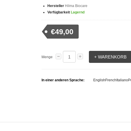
Hersteller
Hilma Biocare
Verfügbarkeit
Lagernd
€49,00
+ WARENKORB
Menge
In einer anderen Sprache:
English
French
Italiano
P