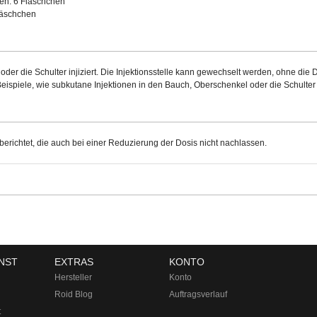
en: 6 Fläschchen
Fläschchen
der die Schulter injiziert. Die Injektionsstelle kann gewechselt werden, ohne 
 Beispiele, wie subkutane Injektionen in den Bauch, Oberschenkel oder die Schulte
erichtet, die auch bei einer Reduzierung der Dosis nicht nachlassen.
NST
EXTRAS
KONTO
Hersteller
Konto
Roid Blog
Auftragsverlauf
t