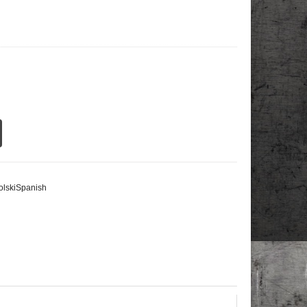
olski
Spanish