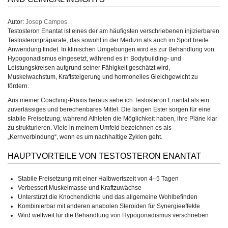
Autor:
Josep Campos
Testosteron Enantat ist eines der am häufigsten verschriebenen injizierbaren
Testosteronpräparate, das sowohl in der Medizin als auch im Sport breite
Anwendung findet. In klinischen Umgebungen wird es zur Behandlung von
Hypogonadismus eingesetzt, während es in Bodybuilding- und
Leistungskreisen aufgrund seiner Fähigkeit geschätzt wird,
Muskelwachstum, Kraftsteigerung und hormonelles Gleichgewicht zu
fördern.
Aus meiner Coaching-Praxis heraus sehe ich Testosteron Enantat als ein
zuverlässiges und berechenbares Mittel. Die langen Ester sorgen für eine
stabile Freisetzung, während Athleten die Möglichkeit haben, ihre Pläne klar
zu strukturieren. Viele in meinem Umfeld bezeichnen es als
„Kernverbindung“, wenn es um nachhaltige Zyklen geht.
HAUPTVORTEILE VON TESTOSTERON ENANTAT
Stabile Freisetzung mit einer Halbwertszeit von 4–5 Tagen
Verbessert Muskelmasse und Kraftzuwächse
Unterstützt die Knochendichte und das allgemeine Wohlbefinden
Kombinierbar mit anderen anabolen Steroiden für Synergieeffekte
Wird weltweit für die Behandlung von Hypogonadismus verschrieben