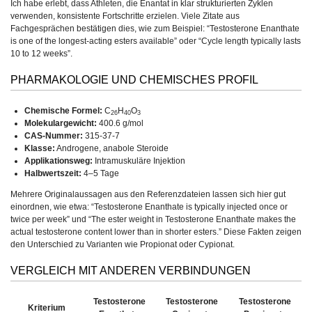
Ich habe erlebt, dass Athleten, die Enantat in klar strukturierten Zyklen
verwenden, konsistente Fortschritte erzielen. Viele Zitate aus
Fachgesprächen bestätigen dies, wie zum Beispiel: “Testosterone Enanthate
is one of the longest-acting esters available” oder “Cycle length typically lasts
10 to 12 weeks”.
PHARMAKOLOGIE UND CHEMISCHES PROFIL
Chemische Formel:
C
H
O
26
40
3
Molekulargewicht:
400.6 g/mol
CAS-Nummer:
315-37-7
Klasse:
Androgene, anabole Steroide
Applikationsweg:
Intramuskuläre Injektion
Halbwertszeit:
4–5 Tage
Mehrere Originalaussagen aus den Referenzdateien lassen sich hier gut
einordnen, wie etwa: “Testosterone Enanthate is typically injected once or
twice per week” und “The ester weight in Testosterone Enanthate makes the
actual testosterone content lower than in shorter esters.” Diese Fakten zeigen
den Unterschied zu Varianten wie Propionat oder Cypionat.
VERGLEICH MIT ANDEREN VERBINDUNGEN
Testosterone
Testosterone
Testosterone
Kriterium