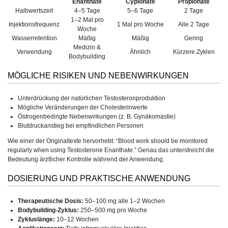
Enanthate
Cypionate
Propionate
Halbwertszeit
4–5 Tage
5–6 Tage
2 Tage
1–2 Mal pro
Injektionsfrequenz
1 Mal pro Woche
Alle 2 Tage
Woche
Wasserretention
Mäßig
Mäßig
Gering
Medizin &
Verwendung
Ähnlich
Kürzere Zyklen
Bodybuilding
MÖGLICHE RISIKEN UND NEBENWIRKUNGEN
Unterdrückung der natürlichen Testosteronproduktion
Mögliche Veränderungen der Cholesterinwerte
Östrogenbedingte Nebenwirkungen (z. B. Gynäkomastie)
Blutdruckanstieg bei empfindlichen Personen
Wie einer der Originaltexte hervorhebt: “Blood work should be monitored
regularly when using Testosterone Enanthate.” Genau das unterstreicht die
Bedeutung ärztlicher Kontrolle während der Anwendung.
DOSIERUNG UND PRAKTISCHE ANWENDUNG
Therapeutische Dosis:
50–100 mg alle 1–2 Wochen
Bodybuilding-Zyklus:
250–500 mg pro Woche
Zykluslänge:
10–12 Wochen