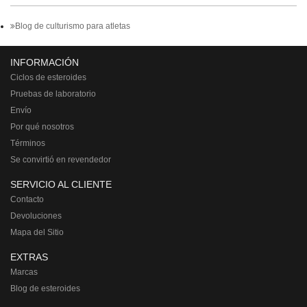
Blog de culturismo para atletas
INFORMACIÓN
Ciclos de esteroides
Pruebas de laboratorio
Envío
Por qué nosotros
Términos
Se convirtió en revendedor
SERVICIO AL CLIENTE
Contacto
Devoluciones
Mapa del Sitio
EXTRAS
Marcas
Blog de esteroides