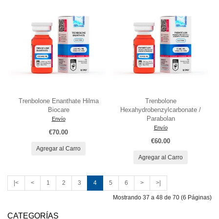
Trenbolone Enanthate Hilma
Trenbolone
Biocare
Hexahydrobenzylcarbonate /
Parabolan
Envío
Envío
€70.00
€60.00
Agregar al Carro
Agregar al Carro
|<
<
1
2
3
4
5
6
>
>|
Mostrando 37 a 48 de 70 (6 Páginas)
CATEGORÍAS