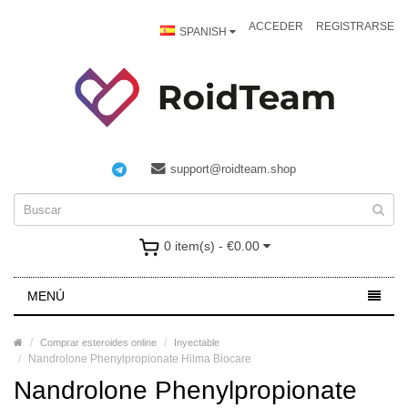
ACCEDER
REGISTRARSE
SPANISH
support@roidteam.shop
0 item(s) - €0.00
MENÚ
Comprar esteroides online
Inyectable
Nandrolone Phenylpropionate Hilma Biocare
Nandrolone Phenylpropionate