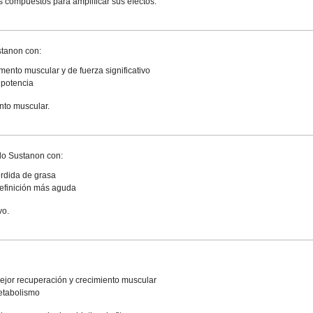
s compuestos para amplificar sus efectos:
stanon con:
nto muscular y de fuerza significativo
 potencia
nto muscular.
do Sustanon con:
rdida de grasa
definición más aguda
vo.
or recuperación y crecimiento muscular
etabolismo