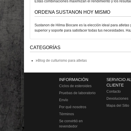
Estas combinaciones maximizan el rendimiento y los resultado
ORDENA SUSTANON HOY MISMO
Sustanon de Hilma Biocare es la elección ideal para atletas 
superior y soporte para satisfacer todas tus necesidades. Ha
CATEGORÍAS
Blog de culturismo para atletas
INFORMACIÓN
SERVICIO A
CLIENTE
Ciclos de esteroides
Contacto
Pruebas de laboratorio
Devoluciones
Envío
Mapa del Sitio
Por qué nosotros
Términos
Se convirtió en
revendedor