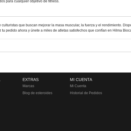
s para cualquier objetivo de fitness.
y culturistas que buscan mejorar la masa muscular, la fuerza y el rendimiento. Dis
z tu pedido ahora y únete a miles de atletas satisfechos que confían en Hilma Bioca
L
EXTRAS
MI CUENTA
Marcas
Mi Cuenta
Blog de esteroides
Historial de Pedidos