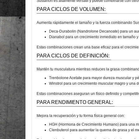
Sustanon es altamente versátil y puede combinarse con otro
PARA CICLOS DE VOLUMEN:
Aumenta rápidamente el tamaño y la fuerza combinando Su
Deca-Durabolin (Nandrolone Decanoate) para un aume
Dianabol para un crecimiento inmediato en tamaño y
Estas combinaciones crean una base eficaz para el crecimie
PARA CICLOS DE DEFINICIÓN:
Mantén tu musculatura mientras reduces la grasa combinan
Trenbolone Acetate para mayor dureza muscular y pé
Winstrol para un crecimiento muscular magro y una 
Estas combinaciones aseguran un físico definido y competiti
PARA RENDIMIENTO GENERAL:
Mejora la recuperación y tu forma física general con:
HGH (Hormona de Crecimiento Humano) para una mej
Clenbuterol para aumentar la quema de grasa y el m