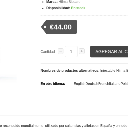
Marca:
Hilma Biocare
Disponibilidad:
En stock
€44.00
AGREGAR AL 
Cantidad
Nombres de productos alternativos:
Injectable Hilma B
En otro idioma:
English
Deutsch
French
Italiano
Pols
o reconocido mundialmente, utilizado por culturistas y atletas en España y en to