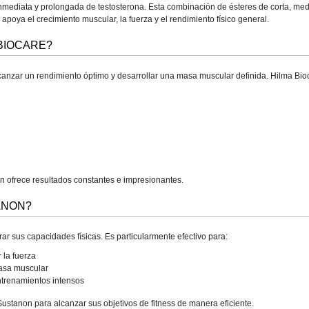
inmediata y prolongada de testosterona. Esta combinación de ésteres de corta, med
poya el crecimiento muscular, la fuerza y el rendimiento físico general.
BIOCARE?
nzar un rendimiento óptimo y desarrollar una masa muscular definida. Hilma Bioca
n ofrece resultados constantes e impresionantes.
ANON?
ar sus capacidades físicas. Es particularmente efectivo para:
 la fuerza
masa muscular
ntrenamientos intensos
stanon para alcanzar sus objetivos de fitness de manera eficiente.