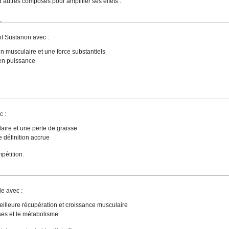
’autres composés pour amplifier ses effets :
nt Sustanon avec :
 musculaire et une force substantiels
 en puissance
c :
aire et une perte de graisse
 définition accrue
pétition.
e avec :
leure récupération et croissance musculaire
ses et le métabolisme