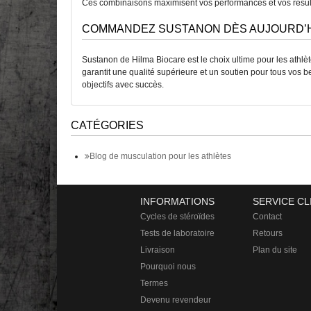
Ces combinaisons maximisent vos performances et vos résultat
COMMANDEZ SUSTANON DÈS AUJOURD’
Sustanon de Hilma Biocare est le choix ultime pour les athlète
garantit une qualité supérieure et un soutien pour tous vos b
objectifs avec succès.
CATÉGORIES
Blog de musculation pour les athlètes
INFORMATIONS
SERVICE CL
Cycles de stéroïdes
Contact
Tests de laboratoire
Retours
Livraison
Plan du site
Pourquoi nous
Termes
Devenu revendeur