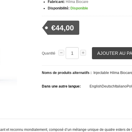
Fabricant:
Hilma Biocare
Disponibilité:
Disponible
€44,00
AJOUTER AU P
Quantité
Noms de produits alternatifs :
Injectable Hilma Biocare
Dans une autre langue:
English
Deutsch
Italiano
Pol
sant et reconnu mondialement, composé d’un mélange unique de quatre esters de te