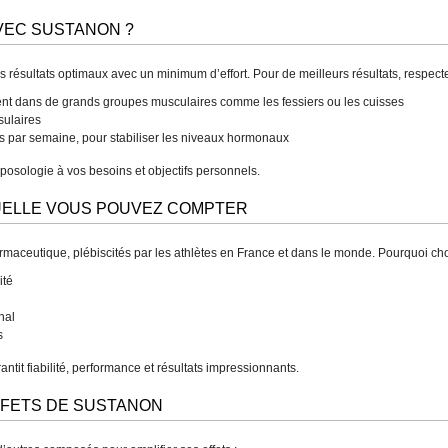
VEC SUSTANON ?
résultats optimaux avec un minimum d’effort. Pour de meilleurs résultats, respect
ment dans de grands groupes musculaires comme les fessiers ou les cuisses
ssulaires
s par semaine, pour stabiliser les niveaux hormonaux
 posologie à vos besoins et objectifs personnels.
QUELLE VOUS POUVEZ COMPTER
rmaceutique, plébiscités par les athlètes en France et dans le monde. Pourquoi ch
ité
nal
s
ntit fiabilité, performance et résultats impressionnants.
FFETS DE SUSTANON