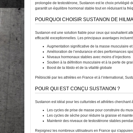
prolongée de testostérone, Sustanon est le choix privilégié d
garantit un équilibre hormonal stable tout en réduisant la fré
POURQUOI CHOISIR SUSTANON DE HILMA
Sustanon est une solution fiable pour ceux qui souhaitent at
efficacité exceptionnelles. Les principaux avantages incluent 
Augmentation significative de la masse musculaire et 
Amélioration de l’endurance et des performances spo
Niveaux hormonaux stables avec moins d’injections
Soutien à la définition musculaire et à la perte de gra
Boost de la libido et de la vitalité globale
Plébiscité par les athlètes en France et à l’international, Sus
POUR QUI EST CONÇU SUSTANON ?
Sustanon est idéal pour les culturistes et athlètes cherchant à
Les cycles de prise de masse pour construire du musc
Les cycles de sèche pour réduire la graisse et mainte
Maintenir des niveaux de testostérone stables pendan
Rejoignez les nombreux utilisateurs en France qui s'appuient 