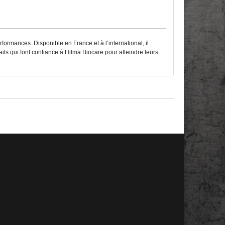
formances. Disponible en France et à l’international, il
its qui font confiance à Hilma Biocare pour atteindre leurs