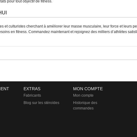
s pour tout objectif de fitness.
HUI
s et culturistes cherchant à améliorer leur masse musculaire, leur force et leurs per
esoins en fitness. Commandez maintenant et rejoignez des milliers d’athlètes satisfa
IENT
EXTRAS
MON COMPTE
Fabricants
Mon compte
Blog sur les stéroïdes
Historique des
commandes