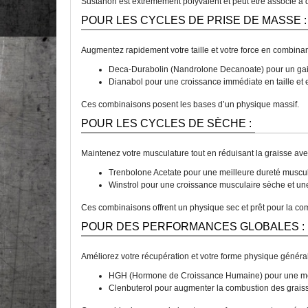
Sustanon est extrêmement polyvalent et peut être associé à d
POUR LES CYCLES DE PRISE DE MASSE :
Augmentez rapidement votre taille et votre force en combina
Deca-Durabolin (Nandrolone Decanoate) pour un gain
Dianabol pour une croissance immédiate en taille et
Ces combinaisons posent les bases d’un physique massif.
POUR LES CYCLES DE SÈCHE :
Maintenez votre musculature tout en réduisant la graisse ave
Trenbolone Acetate pour une meilleure dureté muscul
Winstrol pour une croissance musculaire sèche et une
Ces combinaisons offrent un physique sec et prêt pour la com
POUR DES PERFORMANCES GLOBALES :
Améliorez votre récupération et votre forme physique général
HGH (Hormone de Croissance Humaine) pour une meil
Clenbuterol pour augmenter la combustion des grais