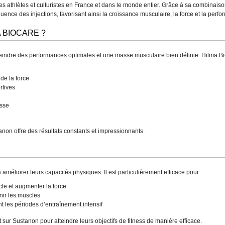
es athlètes et culturistes en France et dans le monde entier. Grâce à sa combinaiso
quence des injections, favorisant ainsi la croissance musculaire, la force et la per
 BIOCARE ?
teindre des performances optimales et une masse musculaire bien définie. Hilma Bio
:
de la force
rtives
isse
tanon offre des résultats constants et impressionnants.
 améliorer leurs capacités physiques. Il est particulièrement efficace pour :
le et augmenter la force
nir les muscles
t les périodes d’entraînement intensif
sur Sustanon pour atteindre leurs objectifs de fitness de manière efficace.