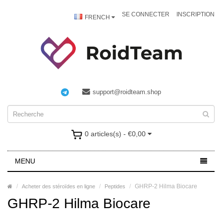
SE CONNECTER
INSCRIPTION
FRENCH
support@roidteam.shop
0 articles(s) - €0,00
MENU
GHRP-2 Hilma Biocare
Acheter des stéroïdes en ligne
Peptides
GHRP-2 Hilma Biocare