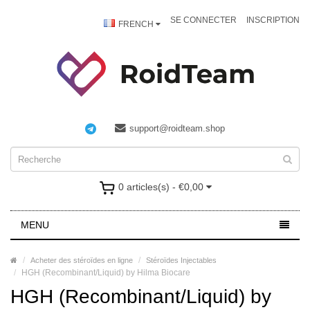
SE CONNECTER
INSCRIPTION
FRENCH
support@roidteam.shop
0 articles(s) - €0,00
MENU
Acheter des stéroïdes en ligne
Stéroïdes Injectables
HGH (Recombinant/Liquid) by Hilma Biocare
HGH (Recombinant/Liquid) by