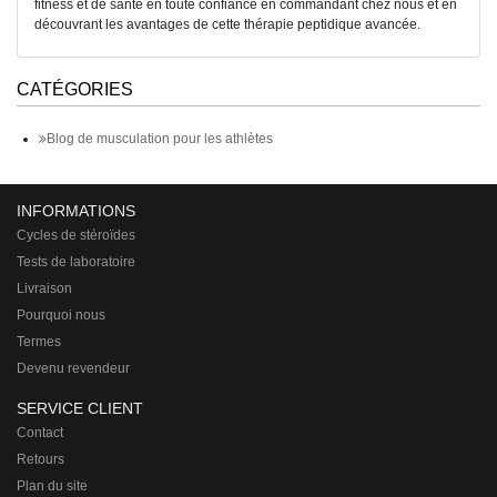
fitness et de santé en toute confiance en commandant chez nous et en
découvrant les avantages de cette thérapie peptidique avancée.
CATÉGORIES
Blog de musculation pour les athlètes
INFORMATIONS
Cycles de stéroïdes
Tests de laboratoire
Livraison
Pourquoi nous
Termes
Devenu revendeur
SERVICE CLIENT
Contact
Retours
Plan du site