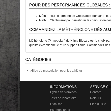
POUR DES PERFORMANCES GLOBALES :
Méth. + HGH (Hormone de Croissance Humaine) pour
Méth. + Clenbuterol pour améliorer la combustion des 
COMMANDEZ LA MÉTHÉNOLONE DÈS AUJ
Méthénolone (Primobolan) de Hilma Biocare est le choix parfai
qualité exceptionnelle et un support fiable. Commandez dès 
CATÉGORIES
Blog de musculation pour les athlètes
INFORMATIONS
SERVICE CL
Cycles de stéroïdes
Contact
Tests de laboratoire
Retours
Livraison
Plan du site
Pourquoi nous