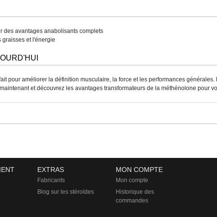
 des avantages anabolisants complets
graisses et l'énergie
OURD'HUI
t pour améliorer la définition musculaire, la force et les performances générales. Di
maintenant et découvrez les avantages transformateurs de la méthénolone pour vos 
IENT
EXTRAS
MON COMPTE
Fabricants
Mon compte
Blog sur les stéroïdes
Historique des
commandes