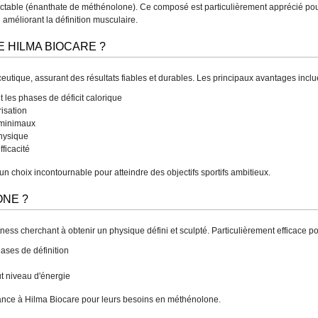
ectable (énanthate de méthénolone). Ce composé est particulièrement apprécié pour
 améliorant la définition musculaire.
 HILMA BIOCARE ?
ique, assurant des résultats fiables et durables. Les principaux avantages inclue
les phases de déficit calorique
risation
 minimaux
physique
ficacité
un choix incontournable pour atteindre des objectifs sportifs ambitieux.
ONE ?
ness cherchant à obtenir un physique défini et sculpté. Particulièrement efficace po
ases de définition
ut niveau d'énergie
iance à Hilma Biocare pour leurs besoins en méthénolone.