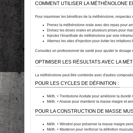
COMMENT UTILISER LA MÉTHÉNOLONE E
Pour maximiser les bénéfices de la méthénolone, respectez
Prenez la méthénolone orale avec des repas pour am
Divisez les doses orales en plusieurs prises pour mai
Injectez l'énanthate de méthénolone par voie intramu
Alternez les sites d'injection pour éviter les irritations 
Consultez un professionnel de santé pour ajuster le dosage e
OPTIMISER LES RÉSULTATS AVEC LA M
La méthénolone peut être combinée avec d'autres composés po
POUR LES CYCLES DE DÉFINITION :
Méth. + Trenbolone Acetate pour améliorer la dureté m
Méth. + Anavar pour maintenir la masse maigre et amél
POUR LA CONSTRUCTION DE MASSE MUS
Méth. + Winstrol pour préserver la masse maigre pend
Méth. + Masteron pour renforcer la définition muscula