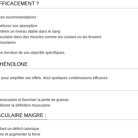
FFICACEMENT ?
 ces recommandations :
éliorer son absorption
ntenir un niveau stable dans le sang
sculaire dans des muscles comme les cuisses ou les fessiers
tissulaires
n fonction de vos objectifs spécifiques.
ÉTHÉNOLONE
ur amplifier ses effets. Voici quelques combinaisons efficaces :
usculaire et favoriser la perte de graisse
iorer la définition musculaire
CULAIRE MAIGRE :
ant un déficit calorique
ire et augmenter la force