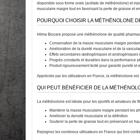
disponible sous forme orale (acétate de méthénolone) et inj
musculaire maigre tout en favorisant la perte de graisse et en
POURQUOI CHOISIR LA MÉTHÉNOLONE DE
Hilma Biocare propose une méthénolone de qualité pharmaceut
Conservation de la masse musculaire maigre pendant 
Amélioration de la dureté musculaire et de la vascula
Effets secondaires œstrogéniques et androgéniques
Progrès constants et durables dans la performance 
Produit rigoureusement testé pour garantir pureté et ef
Appréciée par les utilisateurs en France, la méthénolone est 
QUI PEUT BÉNÉFICIER DE LA MÉTHÉNOL
La méthénolone est idéale pour les sportifs et amateurs de fit
Maintenir la masse musculaire maigre pendant les ph
Améliorer la densité musculaire et la définition
Soutenir la perte de graisse tout en préservant un ha
Rejoignez les nombreux utilisateurs en France qui font conf