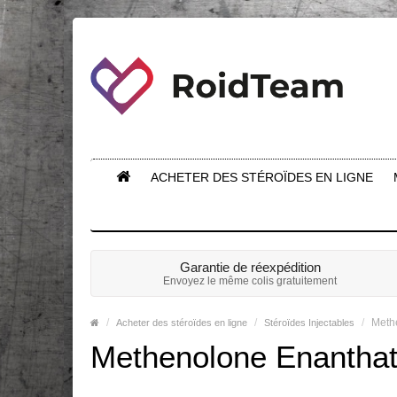
ACHETER DES STÉROÏDES EN LIGNE
Garantie de réexpédition
Envoyez le même colis gratuitement
Meth
Acheter des stéroïdes en ligne
Stéroïdes Injectables
Methenolone Enanthat