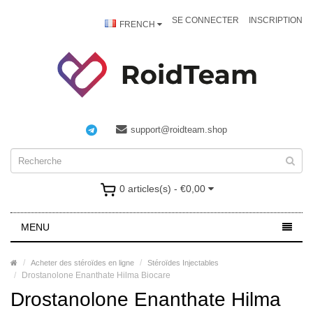
SE CONNECTER
INSCRIPTION
FRENCH
support@roidteam.shop
0 articles(s) - €0,00
MENU
Acheter des stéroïdes en ligne
Stéroïdes Injectables
Drostanolone Enanthate Hilma Biocare
Drostanolone Enanthate Hilma