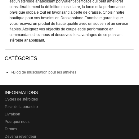
est un stéroïde anabolisant polyvalent et efficace qui peut améliorer
considérablement la définition musculaire, la force et la performance
physique globale tout en favorisant la perte de graisse. Choisir notre
boutique pour vos besoins en Drostanolone Enanthate garantit que
vous recevez un produit de haute qualité avec un soutien et un service
fiables. Atteignez vos objectifs de coupe et de performance en
commandant chez nous et découvrez les avantages de ce puissant
stéroïde anabolisant.
CATÉGORIES
Blog de musculation pour les athlètes
INFORMATIONS
Cycles de stéroïdes
Tests de laboratoire
Livraison
Pourquoi nous
Termes
Devenu revendeur