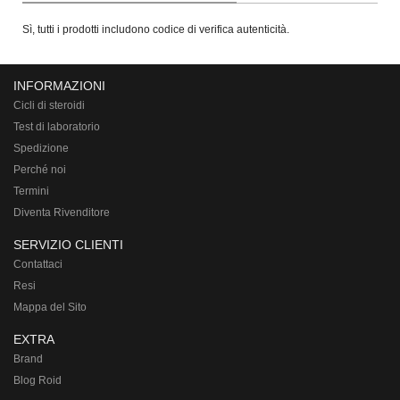
Sì, tutti i prodotti includono codice di verifica autenticità.
INFORMAZIONI
Cicli di steroidi
Test di laboratorio
Spedizione
Perché noi
Termini
Diventa Rivenditore
SERVIZIO CLIENTI
Contattaci
Resi
Mappa del Sito
EXTRA
Brand
Blog Roid