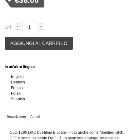
€38.00
Q.tà
AGGIUNGI AL CARRELLO
In un'altra lingua:
English
Deutsch
French
Polski
Spanish
Descrizione
Attriuti
CJC-1295 DAC by Hilma Biocare - noto anche come Modified GRF,
CJC o semplicemente DAC - è un avanzato analogo sintetico del