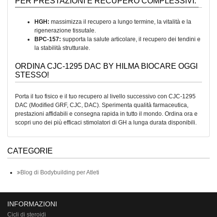
PER PRESTAZIONI E RECUPERO COMPLESSIVI:
HGH:
massimizza il recupero a lungo termine, la vitalità e la
rigenerazione tissutale.
BPC-157:
supporta la salute articolare, il recupero dei tendini e
la stabilità strutturale.
ORDINA CJC-1295 DAC BY HILMA BIOCARE OGGI
STESSO!
Porta il tuo fisico e il tuo recupero al livello successivo con CJC-1295
DAC (Modified GRF, CJC, DAC). Sperimenta qualità farmaceutica,
prestazioni affidabili e consegna rapida in tutto il mondo. Ordina ora e
scopri uno dei più efficaci stimolatori di GH a lunga durata disponibili.
CATEGORIE
Blog di Bodybuilding per Atleti
INFORMAZIONI
Cicli di steroidi