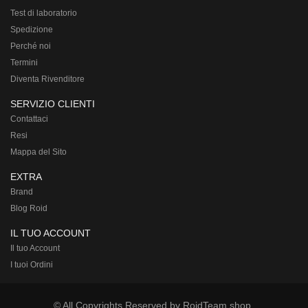
Test di laboratorio
Spedizione
Perché noi
Termini
Diventa Rivenditore
SERVIZIO CLIENTI
Contattaci
Resi
Mappa del Sito
EXTRA
Brand
Blog Roid
IL TUO ACCOUNT
Il tuo Account
I tuoi Ordini
© All Copyrights Reserved by RoidTeam.shop