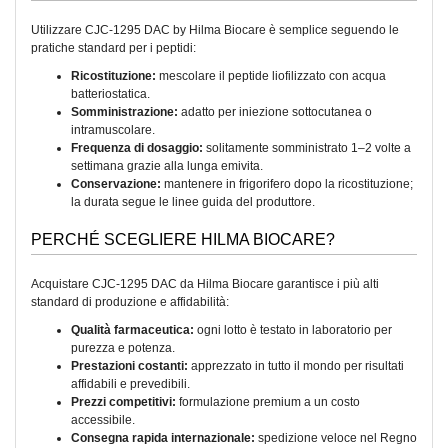
Utilizzare CJC-1295 DAC by Hilma Biocare è semplice seguendo le
pratiche standard per i peptidi:
Ricostituzione:
mescolare il peptide liofilizzato con acqua
batteriostatica.
Somministrazione:
adatto per iniezione sottocutanea o
intramuscolare.
Frequenza di dosaggio:
solitamente somministrato 1–2 volte a
settimana grazie alla lunga emivita.
Conservazione:
mantenere in frigorifero dopo la ricostituzione;
la durata segue le linee guida del produttore.
PERCHÉ SCEGLIERE HILMA BIOCARE?
Acquistare CJC-1295 DAC da Hilma Biocare garantisce i più alti
standard di produzione e affidabilità:
Qualità farmaceutica:
ogni lotto è testato in laboratorio per
purezza e potenza.
Prestazioni costanti:
apprezzato in tutto il mondo per risultati
affidabili e prevedibili.
Prezzi competitivi:
formulazione premium a un costo
accessibile.
Consegna rapida internazionale:
spedizione veloce nel Regno