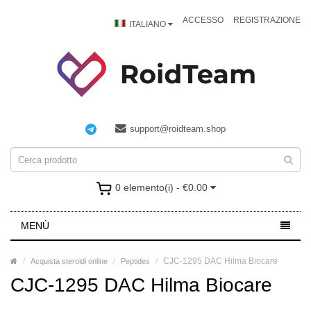
ACCESSO
REGISTRAZIONE
ITALIANO
support@roidteam.shop
0 elemento(i) - €0.00
MENÙ
CJC-1295 DAC Hilma Biocare
Acquista steroidi online
Peptides
CJC-1295 DAC Hilma Biocare