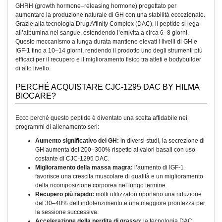
GHRH (growth hormone–releasing hormone) progettato per
aumentare la produzione naturale di GH con una stabilità eccezionale.
Grazie alla tecnologia Drug Affinity Complex (DAC), il peptide si lega
all’albumina nel sangue, estendendo l’emivita a circa 6–8 giorni.
Questo meccanismo a lunga durata mantiene elevati i livelli di GH e
IGF-1 fino a 10–14 giorni, rendendo il prodotto uno degli strumenti più
efficaci per il recupero e il miglioramento fisico tra atleti e bodybuilder
di alto livello.
PERCHÉ ACQUISTARE CJC-1295 DAC BY HILMA
BIOCARE?
Ecco perché questo peptide è diventato una scelta affidabile nei
programmi di allenamento seri:
Aumento significativo del GH:
in diversi studi, la secrezione di
GH aumenta del 200–300% rispetto ai valori basali con uso
costante di CJC-1295 DAC.
Miglioramento della massa magra:
l’aumento di IGF-1
favorisce una crescita muscolare di qualità e un miglioramento
della ricomposizione corporea nel lungo termine.
Recupero più rapido:
molti utilizzatori riportano una riduzione
del 30–40% dell’indolenzimento e una maggiore prontezza per
la sessione successiva.
Accelerazione della perdita di grasso:
la tecnologia DAC