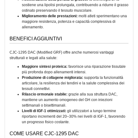
sostiene una lipolisi prolungata, contribuendo a ridurre il grasso
ostinato preservando il tessuto muscolare.
Miglioramento delle prestazioni:
molti atleti sperimentano una
maggiore resistenza, potenza e capacità complessiva di
allenamento.
BENEFICI AGGIUNTIVI
CJC-1295 DAC (Modified GRF) offre anche numerosi vantaggi
strutturali e legati alla salute:
Maggiore sintesi proteica:
favorisce una riparazione tissutale
più profonda dopo allenamenti intensi.
Produzione di collagene migliorata:
supporta la funzionalità
articolare, la resilienza dei tendini e la salute complessiva dei
tessuti connettivi.
Rilascio ormonale stabile:
grazie alla sua struttura DAC,
mantiene un aumento omogeneo del GH con iniezioni
settimanali o bisettimanali.
Livelli di IGF-1 ottimizzati:
gli utilizzatori a lungo termine
riportano incrementi del 20–30% nei livelli di IGF-1, favorendo
un progresso fisico costante.
COME USARE CJC-1295 DAC