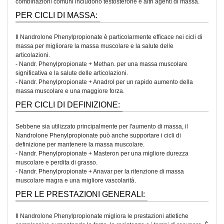
combinazioni comuni includono testosterone e altri agenti di massa.
PER CICLI DI MASSA:
Il Nandrolone Phenylpropionate è particolarmente efficace nei cicli di
massa per migliorare la massa muscolare e la salute delle
articolazioni.
- Nandr. Phenylpropionate + Methan. per una massa muscolare
significativa e la salute delle articolazioni.
- Nandr. Phenylpropionate + Anadrol per un rapido aumento della
massa muscolare e una maggiore forza.
PER CICLI DI DEFINIZIONE:
Sebbene sia utilizzato principalmente per l'aumento di massa, il
Nandrolone Phenylpropionate può anche supportare i cicli di
definizione per mantenere la massa muscolare.
- Nandr. Phenylpropionate + Masteron per una migliore durezza
muscolare e perdita di grasso.
- Nandr. Phenylpropionate + Anavar per la ritenzione di massa
muscolare magra e una migliore vascolarità.
PER LE PRESTAZIONI GENERALI:
Il Nandrolone Phenylpropionate migliora le prestazioni atletiche