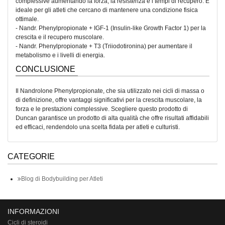
complessive aumentando la forza, la resistenza e i tempi di recupero. È
ideale per gli atleti che cercano di mantenere una condizione fisica
ottimale.
- Nandr. Phenylpropionate + IGF-1 (Insulin-like Growth Factor 1) per la
crescita e il recupero muscolare.
- Nandr. Phenylpropionate + T3 (Triiodotironina) per aumentare il
metabolismo e i livelli di energia.
CONCLUSIONE
Il Nandrolone Phenylpropionate, che sia utilizzato nei cicli di massa o
di definizione, offre vantaggi significativi per la crescita muscolare, la
forza e le prestazioni complessive. Scegliere questo prodotto di
Duncan garantisce un prodotto di alta qualità che offre risultati affidabili
ed efficaci, rendendolo una scelta fidata per atleti e culturisti.
CATEGORIE
Blog di Bodybuilding per Atleti
INFORMAZIONI
Cicli di steroidi