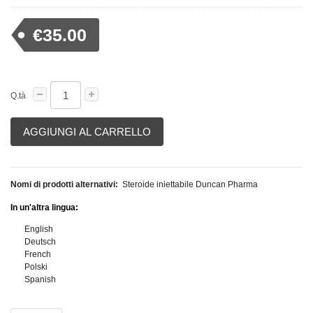
€35.00
Q.tà
AGGIUNGI AL CARRELLO
Nomi di prodotti alternativi:
Steroide iniettabile Duncan Pharma
In un'altra lingua:
English
Deutsch
French
Polski
Spanish