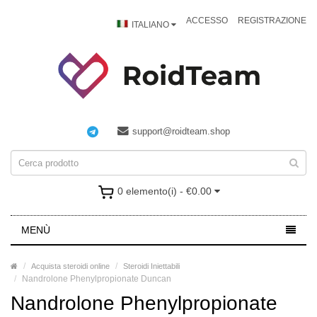
ACCESSO
REGISTRAZIONE
ITALIANO
support@roidteam.shop
0 elemento(i) - €0.00
MENÙ
Acquista steroidi online
Steroidi Iniettabili
Nandrolone Phenylpropionate Duncan
Nandrolone Phenylpropionate