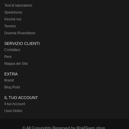
Test di laboratorio
Spedizione
Perché noi
Termini
Diventa Rivenditore
SERVIZIO CLIENTI
Contattaci
Resi
Mappa del Sito
EXTRA
Brand
Blog Roid
IL TUO ACCOUNT
Il tuo Account
I tuoi Ordini
© All Copyrights Reserved by RoidTeam.shop