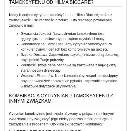
TAMOKSYFENU OD HILMA BIOCARE?
Kiedy kupujesz cytrynian tamoksyfenu od Hilma Biocare, możesz
zaufać jakości i skuteczności produktu. Oto dlaczego powinieneś
zamówić u nas:
Gwarancja Jakości: Nasz cytrynian tamoksyfenu jest
rygorystycznie testowany pod kątem czystości i mocy.
Konkurencyjne Ceny: Oferujemy cytrynian tamoksyfenu w
konkurencyjnych cenach bez kompromisów na jakości.
Szybka Dostawa: Zapewniamy szybką i niezawodną dostawę,
aby spełnić Twoje potrzeby.
Poufność: Twoje dane osobowe są traktowane z największą
starannością i dyskrecją.
Wsparcie Ekspertów: Nasz kompetentny zespół jest dostępny,
aby odpowiedzieć na wszelkie pytania i zapewnić optymalne
wskazówki dotyczące użytkowania.
KOMBINACJA CYTRYNIANU TAMOKSYFENU Z
INNYMI ZWIĄZKAMI
Cytrynian tamoksyfenu jest często używany w połączeniu z innymi
związkami, aby zwiększyć jego efekty podczas terapii post-cyklu i
zarządzania estrogenem. Oto kilka skutecznych kombinacji: