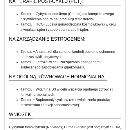
NA TERAPIĘ POST-CYKLU (PCT):
Tamox. + Cytrynian klomifenu (Clomid) dla kompleksowego
przywrócenia naturalnej produkcji testosteronu.
Tamox. + HCG (Ludzka gonadotropina kosmówkowa) w celu
stymulacji jąder i zapobiegania atrofii jąder.
NA ZARZĄDZANIE ESTROGENEM:
Tamox. + Anastrozol dla solidnej kontroli poziomu estrogenu
podczas cykli sterydowych.
Tamox. + Letrozol w celu zarządzania estrogenem i
skutecznego zapobiegania ginekomastii.
NA OGÓLNĄ RÓWNOWAGĘ HORMONALNĄ:
Tamox. + Witamina D3 w celu wsparcia ogólnego zdrowia i
funkcji hormonalnych.
Tamox. + Suplementy cynku w celu zwiększenia produkcji
testosteronu i funkcji odpornościowej.
WNIOSEK
Cytrynian tamoksyfenu (Nolvadex) Hilma Biocare jest potężnym SERM,