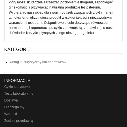
który może skutecznie zarządzać poziomem estrogenu, zapobiegać
ginekomastii i przywracać naturalną produkcję testosteronu.
Wybierając nasz sklep dla swoich potrzeb związanych z cytrynianem
tamoksyfenu, otrzymujesz produkt wysokiej jakości z niezawodnym
wsparciem i usługami. Osiągnij swoje cele dotyczące równowagi
hormonalnej i regeneracji po cyklu z pewnością, zamawiając u nas i
doświadcz korzyści płynących z tego niezbędnego leku.
KATEGORIE
Blog kulturystyczny dla sportowców
INFORMACJE
Cykle sterydowe
Testy laboratoryjne
Dostawa
Dlaczego my
Warunki
Został sprzedawcą