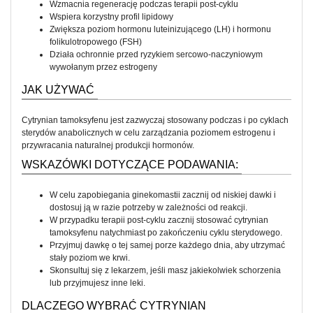
Wzmacnia regenerację podczas terapii post-cyklu
Wspiera korzystny profil lipidowy
Zwiększa poziom hormonu luteinizującego (LH) i hormonu
folikulotropowego (FSH)
Działa ochronnie przed ryzykiem sercowo-naczyniowym
wywołanym przez estrogeny
JAK UŻYWAĆ
Cytrynian tamoksyfenu jest zazwyczaj stosowany podczas i po cyklach
sterydów anabolicznych w celu zarządzania poziomem estrogenu i
przywracania naturalnej produkcji hormonów.
WSKAZÓWKI DOTYCZĄCE PODAWANIA:
W celu zapobiegania ginekomastii zacznij od niskiej dawki i
dostosuj ją w razie potrzeby w zależności od reakcji.
W przypadku terapii post-cyklu zacznij stosować cytrynian
tamoksyfenu natychmiast po zakończeniu cyklu sterydowego.
Przyjmuj dawkę o tej samej porze każdego dnia, aby utrzymać
stały poziom we krwi.
Skonsultuj się z lekarzem, jeśli masz jakiekolwiek schorzenia
lub przyjmujesz inne leki.
DLACZEGO WYBRAĆ CYTRYNIAN