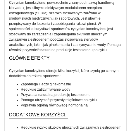
Cytrynian tamoksyfenu, powszechnie znany pod nazwą handlową
Nolvadex, jest silnym selektywnym modulatorem receptora
estrogenowego (SERM), szeroko stosowanym zarówno w
środowiskach medycznych, jak i sportowych. Jest głównie
przepisywany do leczenia i zapobiegania rakowi piersi. W
społeczności kulturystów i sportowców cytrynian tamoksyfenu jest
stosowany do zarządzania i zapobiegania skutkom ubocznym
związanym z estrogenem podczas stosowania sterydów
anabolicznych, takim jak ginekomastia i zatrzymywanie wody. Pomaga
również przywrócić naturalną produkcję testosteronu po cyklu.
GŁÓWNE EFEKTY
Cytrynian tamoksyfenu oferuje kilka korzyści, które czynią go cennym
dodatkiem do reżimu sportowca:
Zapobiega i leczy ginekomastię
Redukuje zatrzymywanie wody
Przywraca naturalną produkcję testosteronu
Pomaga utrzymać przyrosty mięśniowe po cyklu
Poprawia ogólną równowagę hormonalną
DODATKOWE KORZYŚCI:
Redukuje ryzyko skutków ubocznych związanych z estrogenem