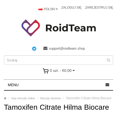
ZALOGUJ SIĘ
ZAREJESTRUJ SIĘ
POLSKI
support@roidteam.shop
0 szt. - €0,00
MENU
Tamoxifen Citrate Hilma Biocare
Kup sterydy online
Sterydy doustne
Tamoxifen Citrate Hilma Biocare