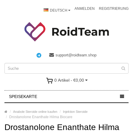
ANMELDEN
REGISTRIERUNG
DEUTSCH
support@roidteam.shop
0 Artikel - €0,00
SPEISEKARTE
Anabole Steroide online kaufen
Injektion Steroide
Drostanolone Enanthate Hilma Biocare
Drostanolone Enanthate Hilma