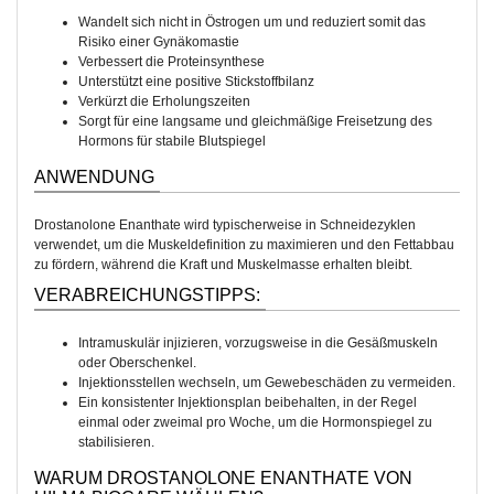
Wandelt sich nicht in Östrogen um und reduziert somit das
Risiko einer Gynäkomastie
Verbessert die Proteinsynthese
Unterstützt eine positive Stickstoffbilanz
Verkürzt die Erholungszeiten
Sorgt für eine langsame und gleichmäßige Freisetzung des
Hormons für stabile Blutspiegel
ANWENDUNG
Drostanolone Enanthate wird typischerweise in Schneidezyklen
verwendet, um die Muskeldefinition zu maximieren und den Fettabbau
zu fördern, während die Kraft und Muskelmasse erhalten bleibt.
VERABREICHUNGSTIPPS:
Intramuskulär injizieren, vorzugsweise in die Gesäßmuskeln
oder Oberschenkel.
Injektionsstellen wechseln, um Gewebeschäden zu vermeiden.
Ein konsistenter Injektionsplan beibehalten, in der Regel
einmal oder zweimal pro Woche, um die Hormonspiegel zu
stabilisieren.
WARUM DROSTANOLONE ENANTHATE VON