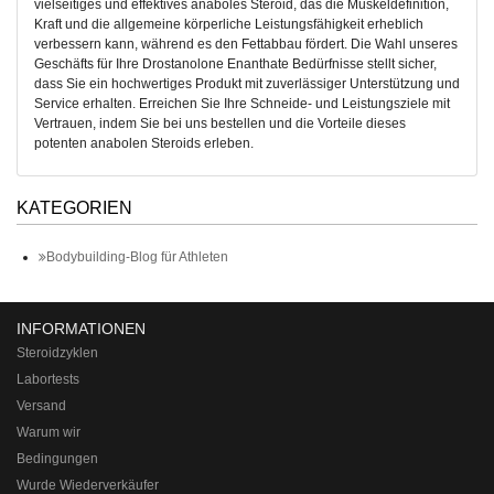
vielseitiges und effektives anaboles Steroid, das die Muskeldefinition,
Kraft und die allgemeine körperliche Leistungsfähigkeit erheblich
verbessern kann, während es den Fettabbau fördert. Die Wahl unseres
Geschäfts für Ihre Drostanolone Enanthate Bedürfnisse stellt sicher,
dass Sie ein hochwertiges Produkt mit zuverlässiger Unterstützung und
Service erhalten. Erreichen Sie Ihre Schneide- und Leistungsziele mit
Vertrauen, indem Sie bei uns bestellen und die Vorteile dieses
potenten anabolen Steroids erleben.
KATEGORIEN
Bodybuilding-Blog für Athleten
INFORMATIONEN
Steroidzyklen
Labortests
Versand
Warum wir
Bedingungen
Wurde Wiederverkäufer