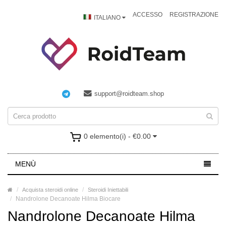
ACCESSO
REGISTRAZIONE
ITALIANO
support@roidteam.shop
0 elemento(i) - €0.00
MENÙ
Acquista steroidi online
Steroidi Iniettabili
Nandrolone Decanoate Hilma Biocare
Nandrolone Decanoate Hilma