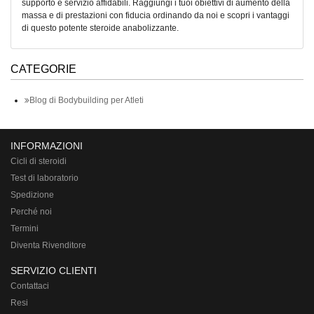
supporto e servizio affidabili. Raggiungi i tuoi obiettivi di aumento della
massa e di prestazioni con fiducia ordinando da noi e scopri i vantaggi
di questo potente steroide anabolizzante.
CATEGORIE
Blog di Bodybuilding per Atleti
INFORMAZIONI
Cicli di steroidi
Test di laboratorio
Spedizione
Perché noi
Termini
Diventa Rivenditore
SERVIZIO CLIENTI
Contattaci
Resi