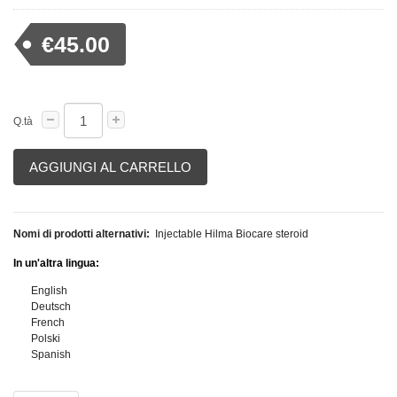
€45.00
Q.tà
AGGIUNGI AL CARRELLO
Nomi di prodotti alternativi:
Injectable Hilma Biocare steroid
In un'altra lingua:
English
Deutsch
French
Polski
Spanish