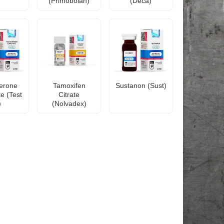
(Primobolan)
(Deca)
terone
Tamoxifen
Sustanon (Sust)
e (Test
Citrate
)
(Nolvadex)