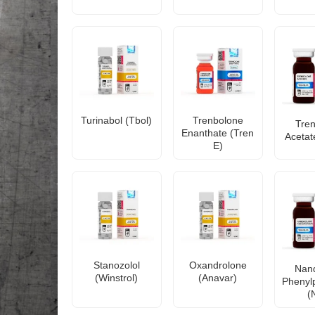
Turinabol (Tbol)
Trenbolone
Tre
Enanthate (Tren
Acetat
E)
Stanozolol
Oxandrolone
Nan
(Winstrol)
(Anavar)
Phenyl
(