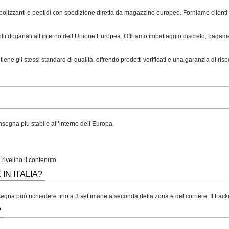
izzanti e peptidi con spedizione diretta da magazzino europeo. Forniamo clienti in 
li doganali all’interno dell’Unione Europea. Offriamo imballaggio discreto, pagame
i stessi standard di qualità, offrendo prodotti verificati e una garanzia di rispedi
segna più stabile all’interno dell’Europa.
rivelino il contenuto.
N ITALIA?
egna può richiedere fino a 3 settimane a seconda della zona e del corriere. Il track
?