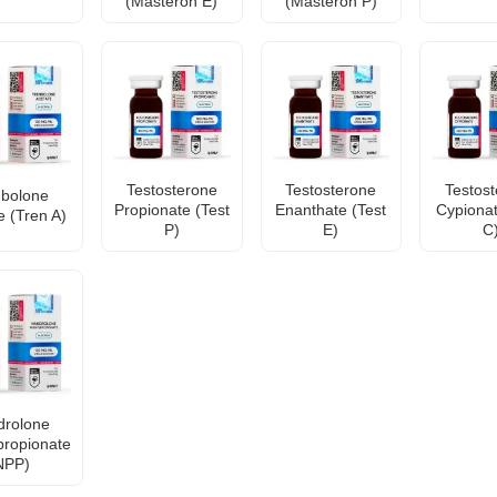
(Masteron E)
(Masteron P)
Testosterone
Testosterone
Testos
nbolone
Propionate (Test
Enanthate (Test
Cypionat
e (Tren A)
P)
E)
C
drolone
propionate
NPP)