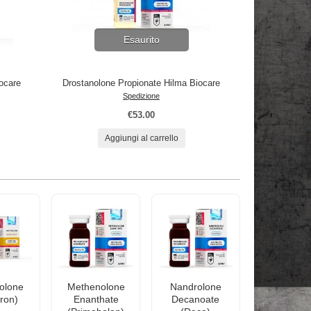
Esaurito
ocare
Drostanolone Propionate Hilma Biocare
Spedizione
€53.00
Aggiungi al carrello
olone
Methenolone
Nandrolone
iron)
Enanthate
Decanoate