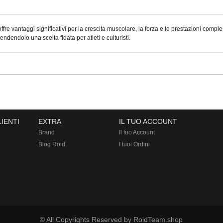
 offre vantaggi significativi per la crescita muscolare, la forza e le prestazioni co
 rendendolo una scelta fidata per atleti e culturisti.
LIENTI
EXTRA
IL TUO ACCOUNT
Brand
Il tuo Account
Blog Roid
I tuoi Ordini
© All Copyrights Reserved by RoidTeam.shop