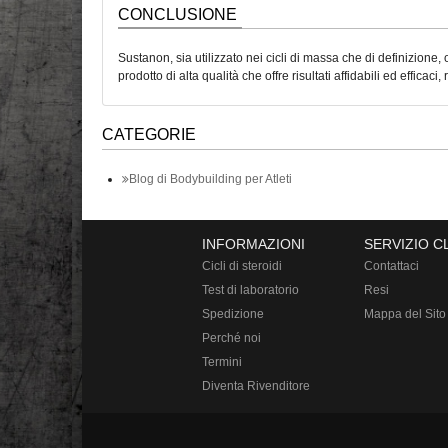
CONCLUSIONE
Sustanon, sia utilizzato nei cicli di massa che di definizione,
prodotto di alta qualità che offre risultati affidabili ed efficaci,
CATEGORIE
Blog di Bodybuilding per Atleti
INFORMAZIONI
SERVIZIO C
Cicli di steroidi
Contattaci
Test di laboratorio
Resi
Spedizione
Mappa del Sito
Perché noi
Termini
Diventa Rivenditore