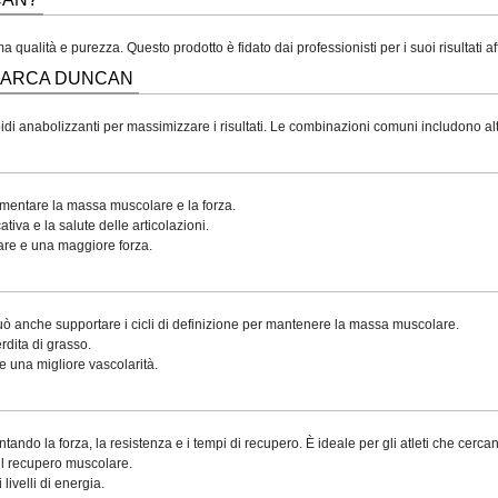
alità e purezza. Questo prodotto è fidato dai professionisti per i suoi risultati affid
MARCA DUNCAN
i anabolizzanti per massimizzare i risultati. Le combinazioni comuni includono altr
umentare la massa muscolare e la forza.
iva e la salute delle articolazioni.
are e una maggiore forza.
ò anche supportare i cicli di definizione per mantenere la massa muscolare.
dita di grasso.
e una migliore vascolarità.
ando la forza, la resistenza e i tempi di recupero. È ideale per gli atleti che cerca
e il recupero muscolare.
livelli di energia.