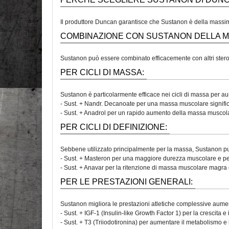
Il produttore Duncan garantisce che Sustanon è della massima qu
COMBINAZIONE CON SUSTANON DELLA 
Sustanon può essere combinato efficacemente con altri steroid
PER CICLI DI MASSA:
Sustanon è particolarmente efficace nei cicli di massa per a
- Sust. + Nandr. Decanoate per una massa muscolare significat
- Sust. + Anadrol per un rapido aumento della massa muscol
PER CICLI DI DEFINIZIONE:
Sebbene utilizzato principalmente per la massa, Sustanon pu
- Sust. + Masteron per una maggiore durezza muscolare e per
- Sust. + Anavar per la ritenzione di massa muscolare magra 
PER LE PRESTAZIONI GENERALI:
Sustanon migliora le prestazioni atletiche complessive aument
- Sust. + IGF-1 (Insulin-like Growth Factor 1) per la crescita 
- Sust. + T3 (Triiodotironina) per aumentare il metabolismo e i 