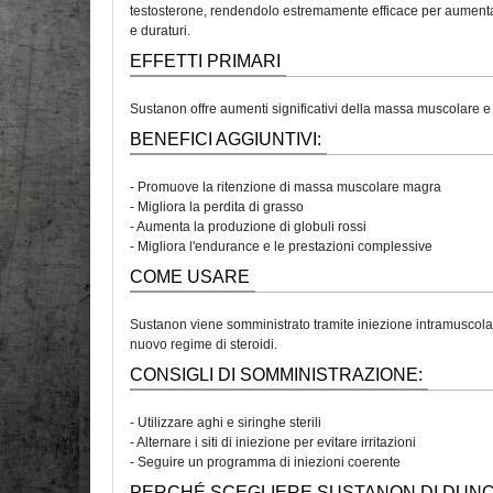
testosterone, rendendolo estremamente efficace per aumentare 
e duraturi.
EFFETTI PRIMARI
Sustanon offre aumenti significativi della massa muscolare e d
BENEFICI AGGIUNTIVI:
- Promuove la ritenzione di massa muscolare magra
- Migliora la perdita di grasso
- Aumenta la produzione di globuli rossi
- Migliora l'endurance e le prestazioni complessive
COME USARE
Sustanon viene somministrato tramite iniezione intramuscolare.
nuovo regime di steroidi.
CONSIGLI DI SOMMINISTRAZIONE:
- Utilizzare aghi e siringhe sterili
- Alternare i siti di iniezione per evitare irritazioni
- Seguire un programma di iniezioni coerente
PERCHÉ SCEGLIERE SUSTANON DI DUN