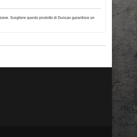
mplessive. Scegliere questo prodotto di Duncan garantisce un