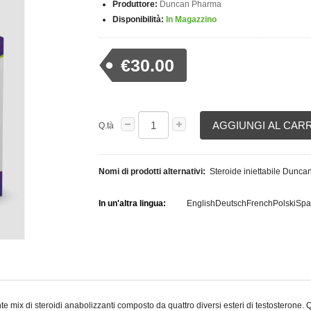
Produttore:
Duncan Pharma
Disponibilità:
In Magazzino
€30.00
AGGIUNGI AL CAR
Q.tà
Nomi di prodotti alternativi:
Steroide iniettabile Dunc
In un'altra lingua:
English
Deutsch
French
Polski
Spa
ix di steroidi anabolizzanti composto da quattro diversi esteri di testosterone. 