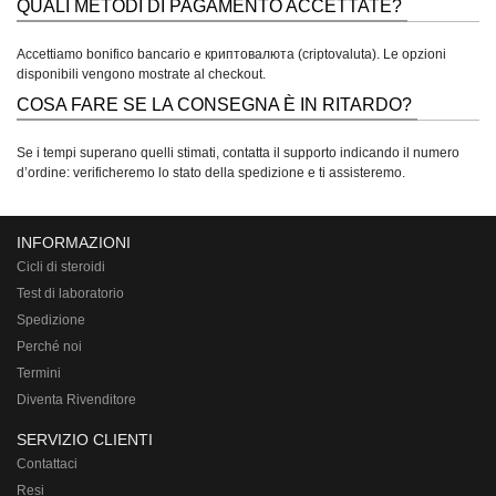
QUALI METODI DI PAGAMENTO ACCETTATE?
Accettiamo bonifico bancario e криптовалюта (criptovaluta). Le opzioni
disponibili vengono mostrate al checkout.
COSA FARE SE LA CONSEGNA È IN RITARDO?
Se i tempi superano quelli stimati, contatta il supporto indicando il numero
d’ordine: verificheremo lo stato della spedizione e ti assisteremo.
INFORMAZIONI
Cicli di steroidi
Test di laboratorio
Spedizione
Perché noi
Termini
Diventa Rivenditore
SERVIZIO CLIENTI
Contattaci
Resi