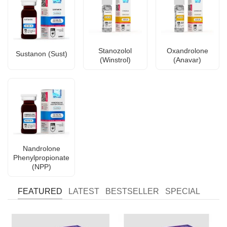
Stanozolol
Oxandrolone
Sustanon (Sust)
(Winstrol)
(Anavar)
Nandrolone
Phenylpropionate
(NPP)
FEATURED
LATEST
BESTSELLER
SPECIAL