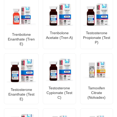
Trenbolone
Testosterone
Trenbolone
Acetate (Tren A)
Propionate (Test
Enanthate (Tren
P)
E)
Testosterone
Tamoxifen
Testosterone
Cypionate (Test
Citrate
Enanthate (Test
C)
(Nolvadex)
E)