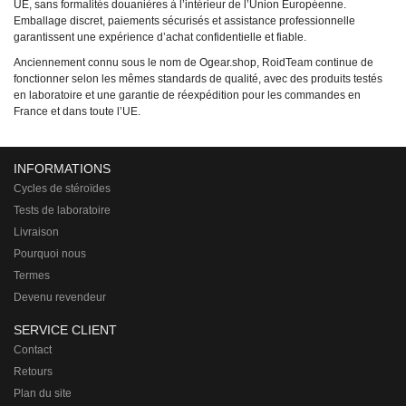
UE, sans formalités douanières à l’intérieur de l’Union Européenne.
Emballage discret, paiements sécurisés et assistance professionnelle
garantissent une expérience d’achat confidentielle et fiable.
Anciennement connu sous le nom de Ogear.shop, RoidTeam continue de
fonctionner selon les mêmes standards de qualité, avec des produits testés
en laboratoire et une garantie de réexpédition pour les commandes en
France et dans toute l’UE.
INFORMATIONS
Cycles de stéroïdes
Tests de laboratoire
Livraison
Pourquoi nous
Termes
Devenu revendeur
SERVICE CLIENT
Contact
Retours
Plan du site