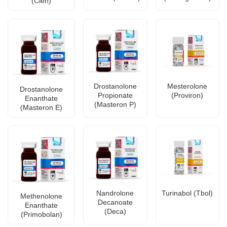
(Clen)
Drostanolone
Mesterolone
Drostanolone
Propionate
(Proviron)
Enanthate
(Masteron P)
(Masteron E)
Nandrolone
Turinabol (Tbol)
Methenolone
Decanoate
Enanthate
(Deca)
(Primobolan)